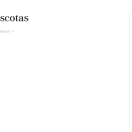
scotas
atest