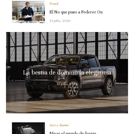
Trend
El No que puso a Federer On
23 julio, 2026
Lifestyle
Men
La bestia de domino la elegancia
23 julio, 2026
Arte y diseño
Mirar el mundo de frente