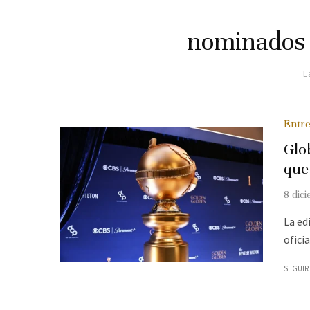
nominados 
L
Entre
Glo
que
8 dic
La ed
ofici
SEGUIR