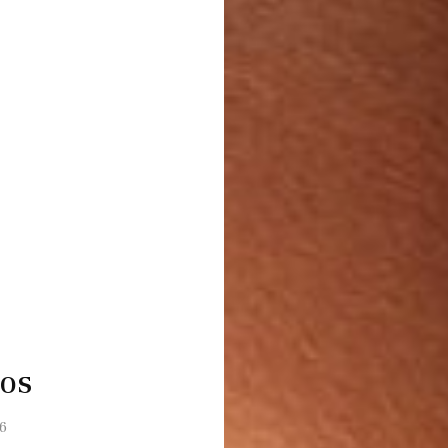
sos
6