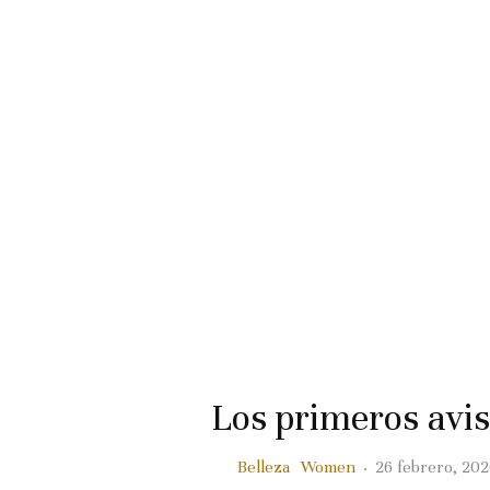
Los primeros avi
Belleza
Women
·
26 febrero, 202