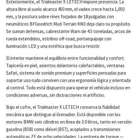
Exteriormente, el Trialmaster X LETECH impone presencia. La
altura libre al suelo alcanza 450 mm, el vadeo crece hasta 1,050
mm, y la postura sobre rines forjados de 18 pulgadas con
neumáticos BFGoodrich Mud-Terrain KM3 deja claro su propósito.
Se suman defensas, cabrestante Warn de 4.5 toneladas, arcos de
rueda extendidos, estribos off-road, portaequipaje con
iluminación LED y una estética que busca resistir.
El interior mantiene el equilibrio entre funcionalidad y confort.
Tapicería en piel, asientos delanteros calefactables, ventanas
Safari, sistema de sonido premium y superficies pensadas para
soportar uso rudo conviven con una ergonomía lógica y orientada
al control. Todo está dispuesto para operar el vehículo incluso en
condiciones adversas, sin distracciones ni artificios.
Bajo el cofre, el Trialmaster X LETECH conserva la fiabilidad
mecánica que distingue al Grenadier. Está disponible con los
motores BMW seis cilindros en línea de 3.0 litros, tanto en versión
gasolina (B58) como diésel (B57), acoplados a transmisiones
automáticas ZF de ocho velocidades. La entrega de torque —