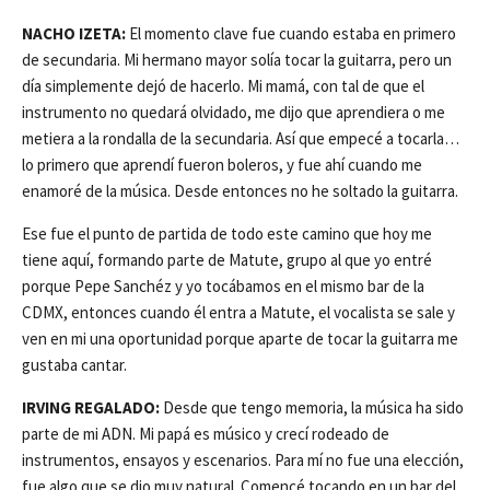
NACHO IZETA:
El momento clave fue cuando estaba en primero
de secundaria. Mi hermano mayor solía tocar la guitarra, pero un
día simplemente dejó de hacerlo. Mi mamá, con tal de que el
instrumento no quedará olvidado, me dijo que aprendiera o me
metiera a la rondalla de la secundaria. Así que empecé a tocarla…
lo primero que aprendí fueron boleros, y fue ahí cuando me
enamoré de la música. Desde entonces no he soltado la guitarra.
Ese fue el punto de partida de todo este camino que hoy me
tiene aquí, formando parte de Matute, grupo al que yo entré
porque Pepe Sanchéz y yo tocábamos en el mismo bar de la
CDMX, entonces cuando él entra a Matute, el vocalista se sale y
ven en mi una oportunidad porque aparte de tocar la guitarra me
gustaba cantar.
IRVING REGALADO:
Desde que tengo memoria, la música ha sido
parte de mi ADN. Mi papá es músico y crecí rodeado de
instrumentos, ensayos y escenarios. Para mí no fue una elección,
fue algo que se dio muy natural. Comencé tocando en un bar del