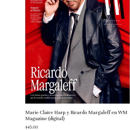
Marie Claire Harp y Ricardo Margaleff en WM
Magazine (digital)
$
45.00