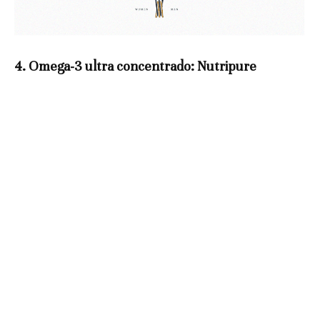
4. Omega-3 ultra concentrado: Nutripure
La inflamación es el enemigo silencioso del runner. Este aceite de
pescado de alta pureza actúa como un “lubricante” interno para
tus articulaciones y reduce el estrés oxidativo en el corazón. Es el
complemento ideal para que el impacto constante del asfalto no
pase factura a tus rodillas a largo plazo.