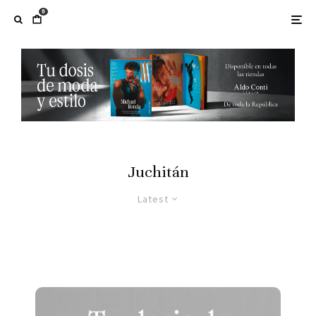
0
Juchitán
Latest