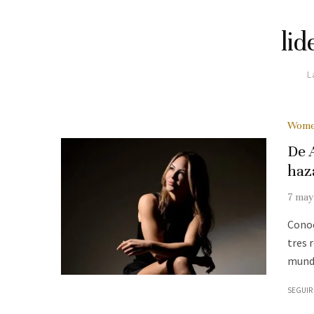
li
L
Wom
De 
haz
7 may
Conoc
tres 
mundo
SEGUIR