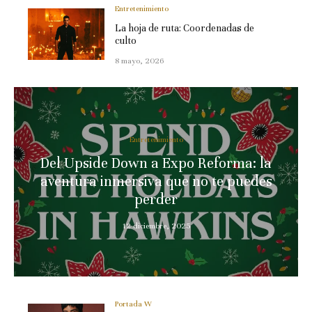
Entretenimiento
La hoja de ruta: Coordenadas de
culto
8 mayo, 2026
Entretenimiento
Del Upside Down a Expo Reforma: la
aventura inmersiva que no te puedes
perder
12 diciembre, 2025
Portada W