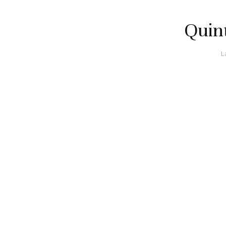
Quin
L