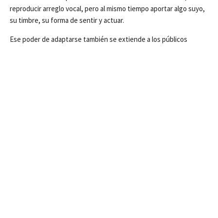
reproducir arreglo vocal, pero al mismo tiempo aportar algo suyo,
su timbre, su forma de sentir y actuar.
Ese poder de adaptarse también se extiende a los públicos
extranjeros y a diferencias culturales y lingüísticas. Fela relata
que aunque el castellano en España difiere en modismos y
fonética del mexicano, ha tenido “una muy buena maestra de
fonética” que le ayudó a sortear las barreras. Su filosofía ante los
escenarios internacionales es clara: humildad, disciplina y
respeto; así, cree, el público reconoce el talento sin importar de
dónde venga.
Finalmente, ella distingue entre la música en disco y el teatro
musical. En disco puede trabajar con sutilezas vocales: medias
voces, matices bajos o expresiones íntimas que quizá el teatro no
permita. En su experiencia teatral describe cómo hay que tener
proyección, claridad al hablar, fuerza vocal siempre disponible,
porque no hay ingenieros que modifiquen in situ la voz.
“Adaptarme a eso fue un gran gran reto, si de repente hablas muy