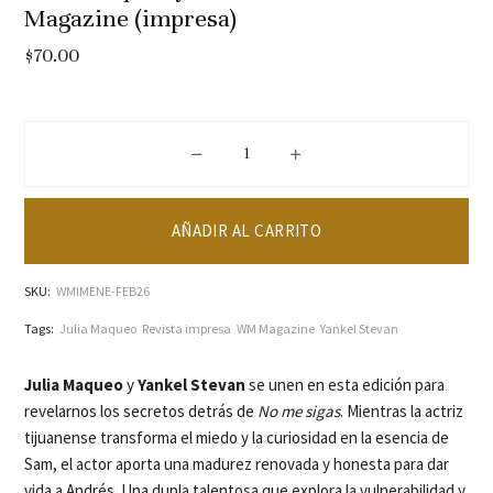
Magazine (impresa)
$
70.00
Julia Maqueo y Yankel Stevan en WM 
AÑADIR AL CARRITO
SKU:
WMIMENE-FEB26
Tags:
Julia Maqueo
Revista impresa
WM Magazine
Yankel Stevan
Julia Maqueo
y
Yankel Stevan
se unen en esta edición para
revelarnos los secretos detrás de
No me sigas
. Mientras la actriz
tijuanense transforma el miedo y la curiosidad en la esencia de
Sam, el actor aporta una madurez renovada y honesta para dar
vida a Andrés. Una dupla talentosa que explora la vulnerabilidad y