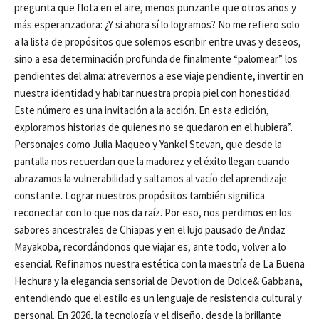
pregunta que flota en el aire, menos punzante que otros años y
más esperanzadora: ¿Y si ahora sí lo logramos? No me refiero solo
a la lista de propósitos que solemos escribir entre uvas y deseos,
sino a esa determinación profunda de finalmente “palomear” los
pendientes del alma: atrevernos a ese viaje pendiente, invertir en
nuestra identidad y habitar nuestra propia piel con honestidad.
Este número es una invitación a la acción. En esta edición,
exploramos historias de quienes no se quedaron en el hubiera”.
Personajes como Julia Maqueo y Yankel Stevan, que desde la
pantalla nos recuerdan que la madurez y el éxito llegan cuando
abrazamos la vulnerabilidad y saltamos al vacío del aprendizaje
constante. Lograr nuestros propósitos también significa
reconectar con lo que nos da raíz. Por eso, nos perdimos en los
sabores ancestrales de Chiapas y en el lujo pausado de Andaz
Mayakoba, recordándonos que viajar es, ante todo, volver a lo
esencial. Refinamos nuestra estética con la maestría de La Buena
Hechura y la elegancia sensorial de Devotion de Dolce& Gabbana,
entendiendo que el estilo es un lenguaje de resistencia cultural y
personal. En 2026, la tecnología y el diseño, desde la brillante