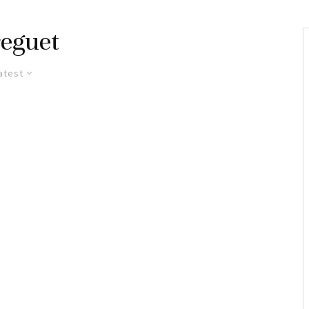
eguet
atest