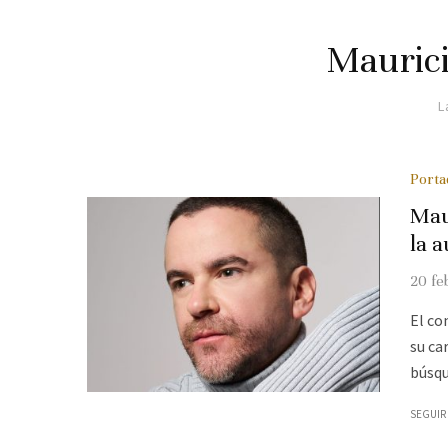
Mauric
L
Port
Mau
la 
20 fe
El co
su ca
búsqu
SEGUIR