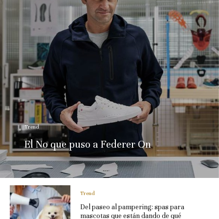
Trend
El No que puso a Federer On
Trend
Del paseo al pampering: spas para
mascotas que están dando de qué